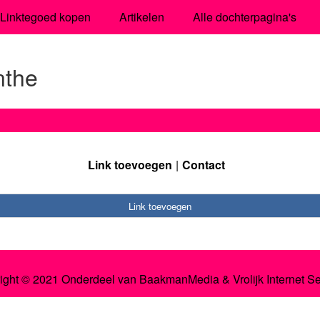
Linktegoed kopen
Artikelen
Alle dochterpagina's
nthe
Link toevoegen
Contact
Link toevoegen
ight © 2021 Onderdeel van
BaakmanMedia
&
Vrolijk Internet S